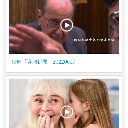
每周「真理新聞」20220617