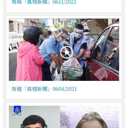
每周「真理新聞」0611/2021
每週「真理新聞」0604/2021