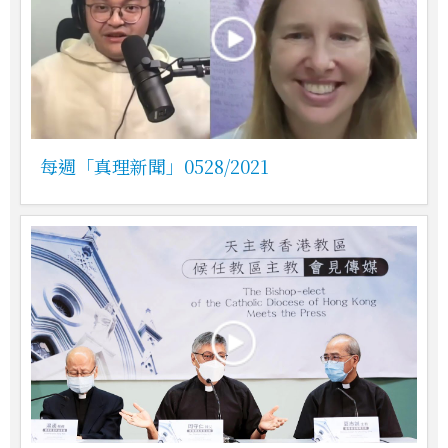
每週「真理新聞」0528/2021