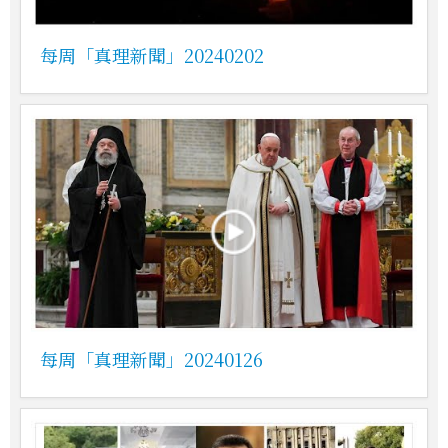
每周「真理新聞」20240202
每周「真理新聞」20240126