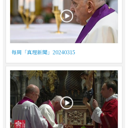
每周「真理新聞」20240315