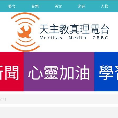
藝文
音樂
英文
家庭
人物
新聞
心靈加油
學
021