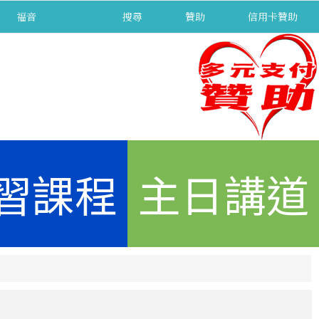
福音
separator
搜尋
贊助
信用卡贊助
習課程
主日講道