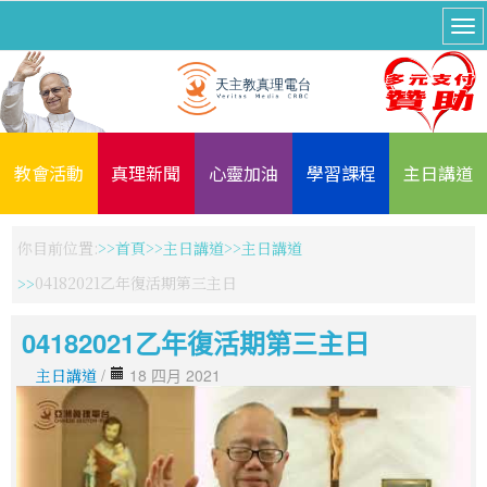
教會活動
真理新聞
心靈加油
學習課程
主日講道
你目前位置:
首頁
主日講道
主日講道
04182021乙年復活期第三主日
04182021乙年復活期第三主日
主日講道
/
18 四月 2021