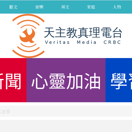
藝文
音樂
英文
家庭
人物
新聞
心靈加油
學
第二主日