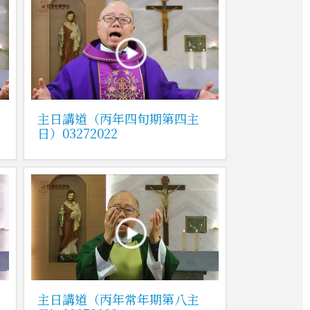
主日講道（丙年四旬期第四主
日）03272022
主日講道（丙年常年期第八主