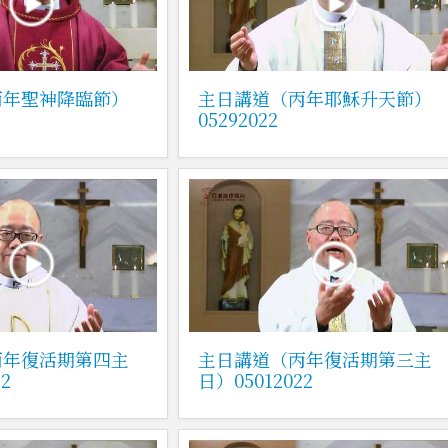
丙年聖神降臨節）
主日講道（丙年耶穌升天節）
05292022
丙年復活期第四主
主日講道（丙年復活期第三主
2
日）05012022