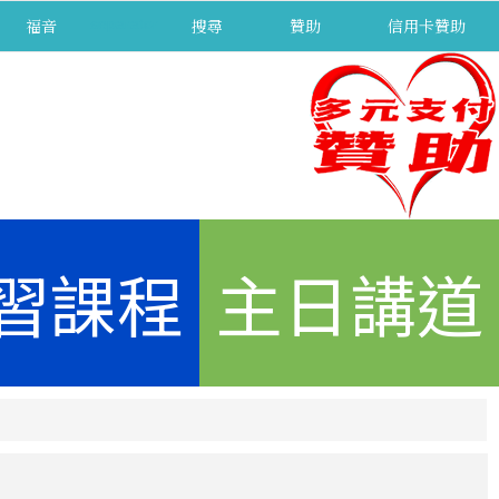
福音
separator
搜尋
贊助
信用卡贊助
習課程
主日講道