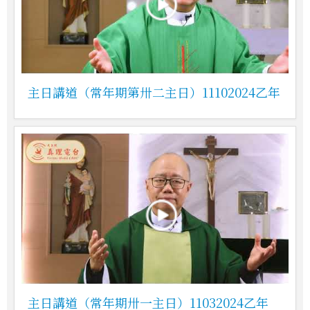
主日講道（常年期第卅二主日）11102024乙年
主日講道（常年期卅一主日）11032024乙年