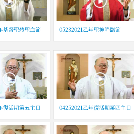
1乙年基督聖體聖血節
05232021乙年聖神降臨節
1乙年復活期第五主日
04252021乙年復活期第四主日