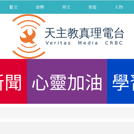
藝文
音樂
英文
家庭
人物
新聞
心靈加油
學