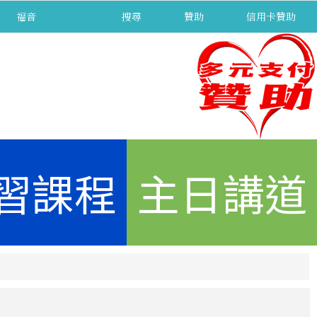
福音
separator
搜尋
贊助
信用卡贊助
習課程
主日講道