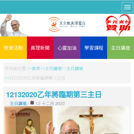
教會活動
真理新聞
心靈加油
學習課程
主日講道
你目前位置:
首頁
主日講道
主日講道
12132020乙年將臨期第三主日
12132020乙年將臨期第三主日
主日講道
/
12 十二月 2020