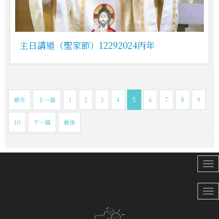
主日講道（聖家節）12292024丙年
最先
上一篇
1
2
3
4
5
6
7
8
9
10
下一篇
最後