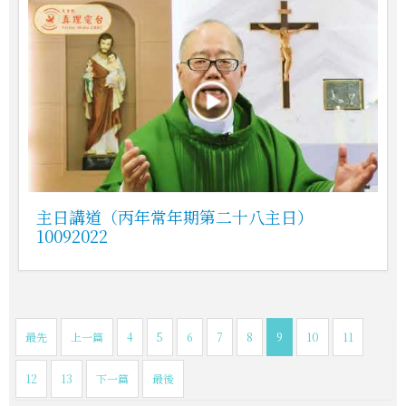
主日講道（丙年常年期第二十八主日）
10092022
最先
上一篇
4
5
6
7
8
9
10
11
12
13
下一篇
最後