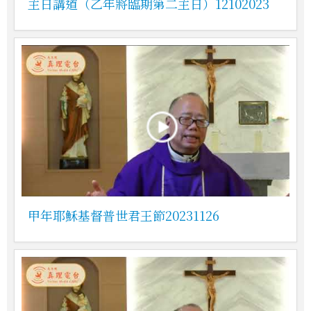
主日講道（乙年將臨期第二主日）12102023
甲年耶穌基督普世君王節20231126