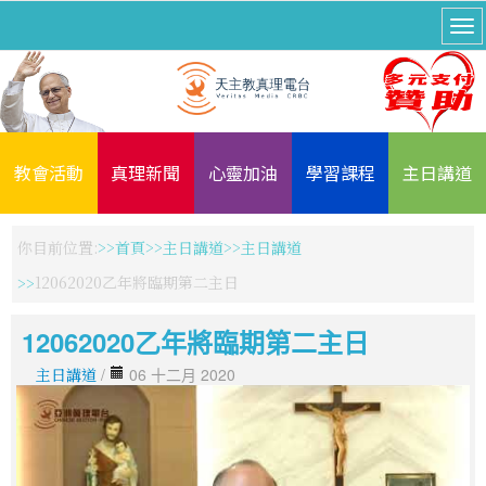
教會活動
真理新聞
心靈加油
學習課程
主日講道
你目前位置:
首頁
主日講道
主日講道
12062020乙年將臨期第二主日
12062020乙年將臨期第二主日
主日講道
/
06 十二月 2020