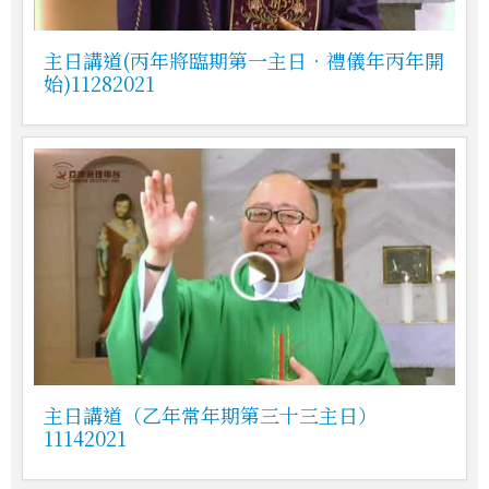
主日講道(丙年將臨期第一主日．禮儀年丙年開
始)11282021
主日講道（乙年常年期第三十三主日）
11142021