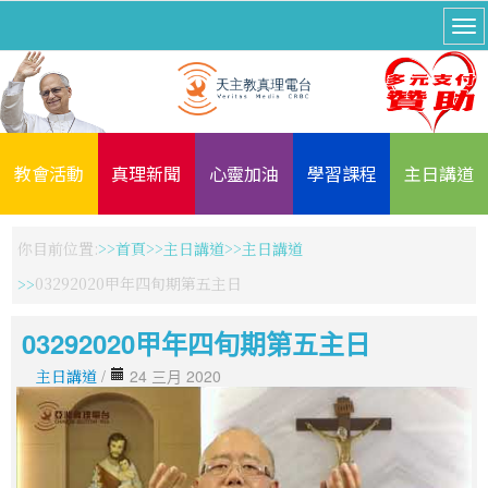
教會活動
真理新聞
心靈加油
學習課程
主日講道
你目前位置:
首頁
主日講道
主日講道
03292020甲年四旬期第五主日
03292020甲年四旬期第五主日
主日講道
/
24 三月 2020