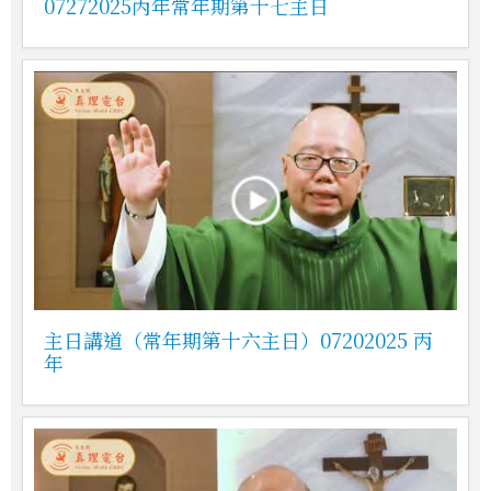
07272025丙年常年期第十七主日
主日講道（常年期第十六主日）07202025 丙
年