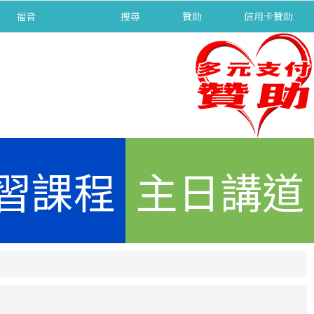
福音
separator
搜尋
贊助
信用卡贊助
習課程
主日講道