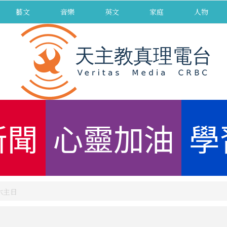
藝文
音樂
英文
家庭
人物
新聞
心靈加油
學
第六主日