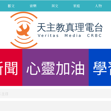
藝文
音樂
英文
家庭
人物
新聞
心靈加油
學
十二主日