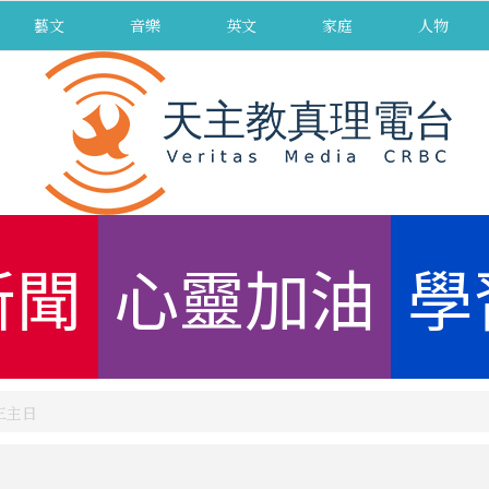
藝文
音樂
英文
家庭
人物
新聞
心靈加油
學
第三主日