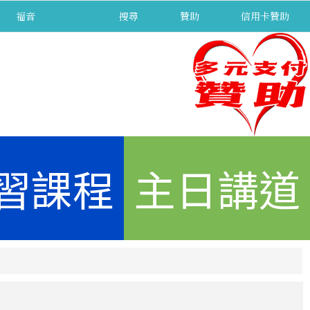
福音
separator
搜尋
贊助
信用卡贊助
習課程
主日講道