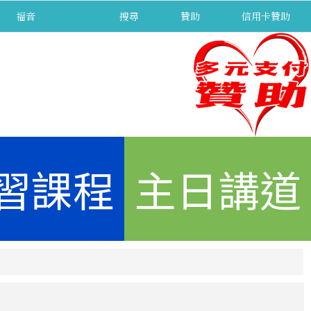
福音
separator
搜尋
贊助
信用卡贊助
習課程
主日講道