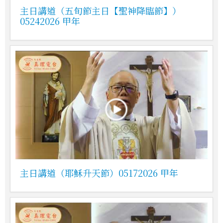
主日講道（五旬節主日【聖神降臨節】）
05242026 甲年
主日講道（耶穌升天節）05172026 甲年