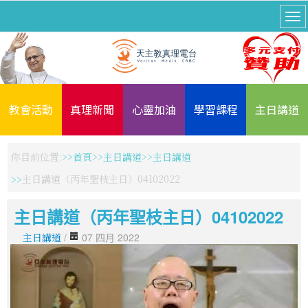
教會活動
真理新聞
心靈加油
學習課程
主日講道
你目前位置:
首頁
主日講道
主日講道
主日講道（丙年聖枝主日）04102022
主日講道（丙年聖枝主日）04102022
主日講道
/
07 四月 2022