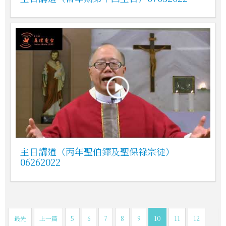
主日講道（丙年聖伯鐸及聖保祿宗徒）
06262022
最先
上一篇
5
6
7
8
9
10
11
12