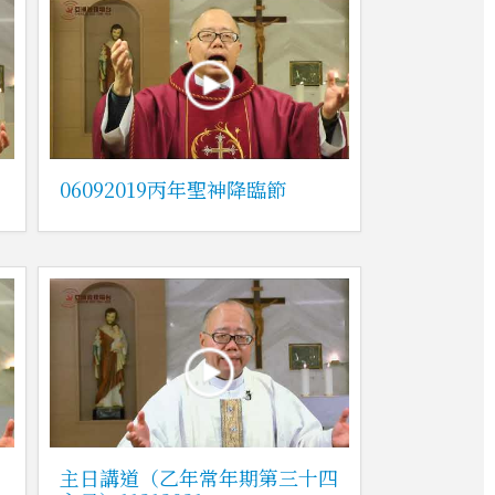
06092019丙年聖神降臨節
主日講道（乙年常年期第三十四