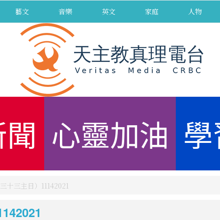
藝文
音樂
英文
家庭
人物
新聞
心靈加油
學
三主日）11142021
42021