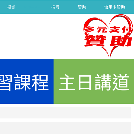
福音
separator
搜尋
贊助
信用卡贊助
習課程
主日講道