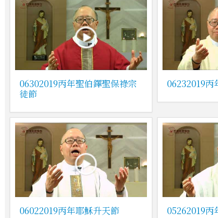
06302019丙年聖伯鐸聖保祿宗
0623201
徒節
06022019丙年耶穌升天節
0526201