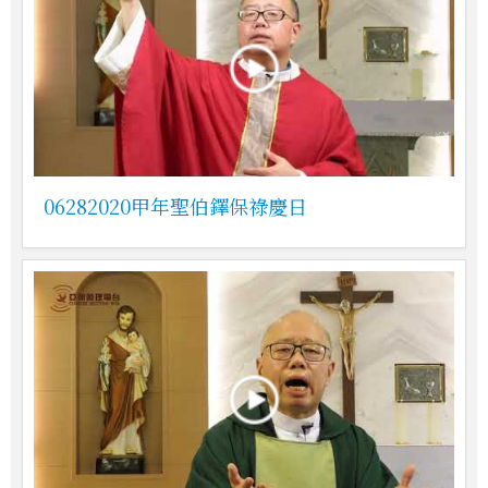
06282020甲年聖伯鐸保祿慶日