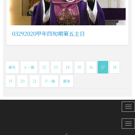
03292020甲年四旬期第五主日
最先
上一篇
12
13
14
15
16
17
18
19
20
21
下一篇
最後