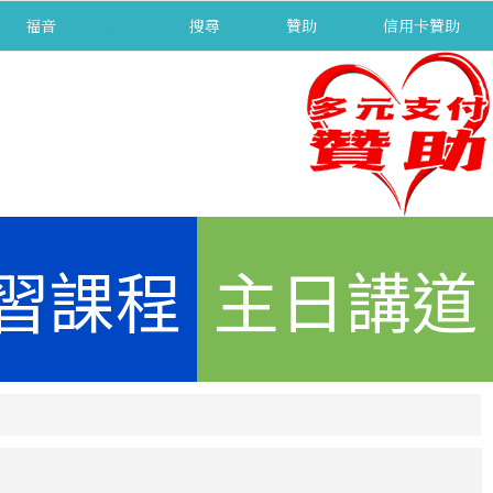
福音
separator
搜尋
贊助
信用卡贊助
習課程
主日講道