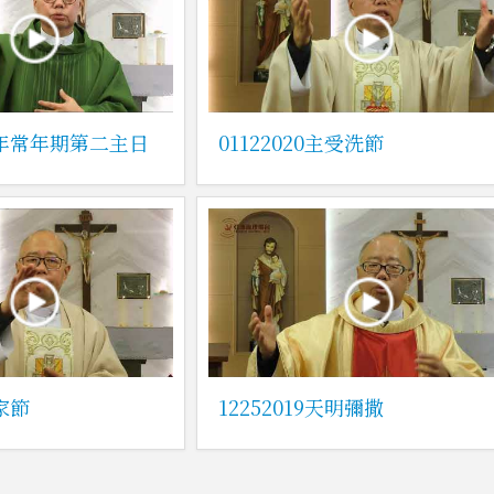
0甲年常年期第二主日
01122020主受洗節
聖家節
12252019天明彌撒