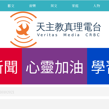
藝文
音樂
英文
家庭
人物
新聞
心靈加油
學
102021