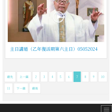
主日講道（乙年復活期第六主日）05052024
最先
上一篇
2
3
4
5
6
7
8
9
10
11
下一篇
最後