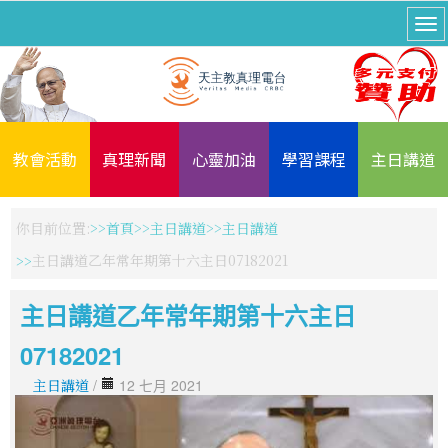
教會活動
真理新聞
心靈加油
學習課程
主日講道
你目前位置:
首頁
主日講道
主日講道
主日講道乙年常年期第十六主日07182021
主日講道乙年常年期第十六主日
07182021
主日講道
/
12 七月 2021