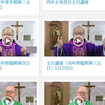
丙年常年期第二主
丙年主受洗日主日講道
2
丙年將臨期第四主
主日講道（丙年將臨期第三主
1
日）12122021