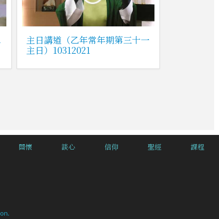
二
主日講道（乙年常年期第三十一
主日）10312021
關懷
談心
信仰
聖經
課程
on.