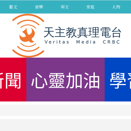
藝文
音樂
英文
家庭
人物
新聞
心靈加油
學