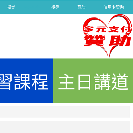
福音
separator
搜尋
贊助
信用卡贊助
習課程
主日講道