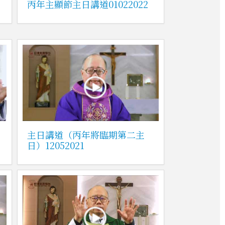
丙年主顯節主日講道01022022
主日講道（丙年將臨期第二主
日）12052021