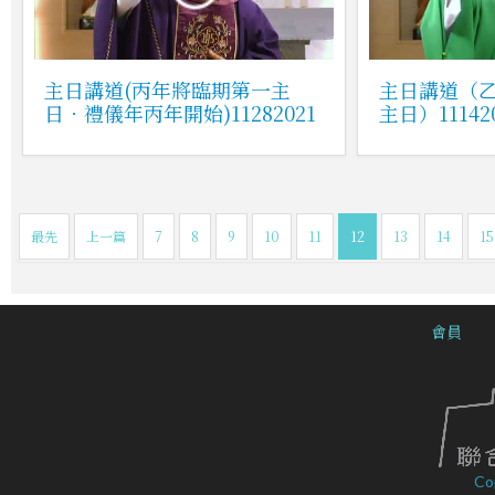
主日講道(丙年將臨期第一主
主日講道（
日．禮儀年丙年開始)11282021
主日）11142
最先
上一篇
7
8
9
10
11
12
13
14
15
會員
Co