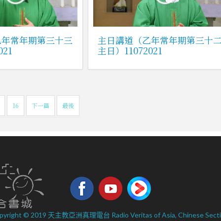
乙年常年期第三十三
主日講道（乙年常年期第三十
021
主日）11072021
16
下一篇
最後
pyright © 2019 天主教亞洲真理電台 Radio Veritas of Asia, Chinese Secti