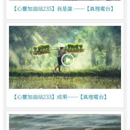
【心靈加油站235】我是誰 ──【真理電台】
【心靈加油站233】成果──【真理電台】