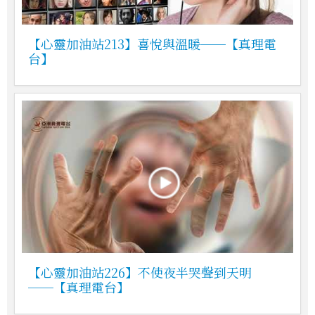
【心靈加油站213】喜悅與溫暖──【真理電
台】
【心靈加油站226】不使夜半哭聲到天明
──【真理電台】