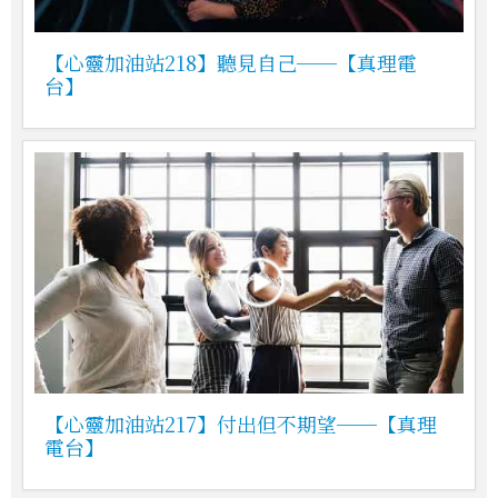
【心靈加油站218】聽見自己──【真理電
台】
【心靈加油站217】付出但不期望──【真理
電台】