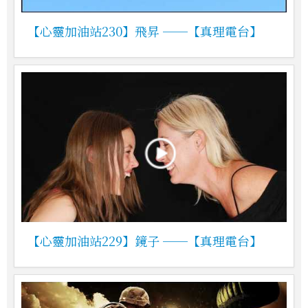
【心靈加油站230】飛昇 ──【真理電台】
【心靈加油站229】鏡子 ──【真理電台】