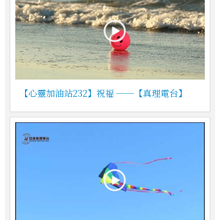
【心靈加油站232】祝福 ──【真理電台】