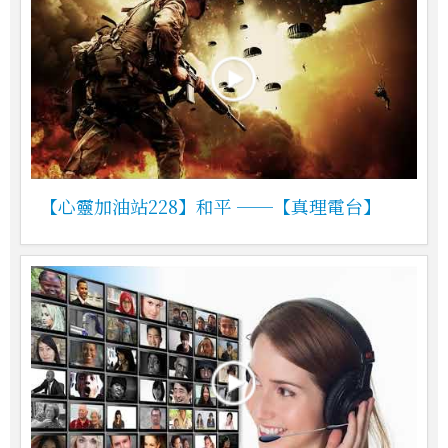
【心靈加油站228】和平 ──【真理電台】