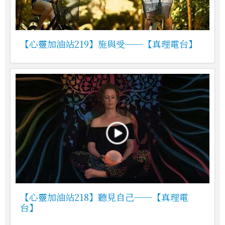
【心靈加油站219】施與受──【真理電台】
【心靈加油站218】聽見自己──【真理電
台】