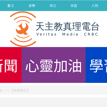
藝文
音樂
英文
家庭
人物
新聞
心靈加油
學
向 ──【真理電台】
】