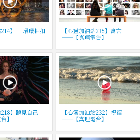
214】─ 環環相扣
【心靈加油站215】寓言
】
──【真理電台】
218】聽見自己
【心靈加油站232】祝福
電台】
──【真理電台】