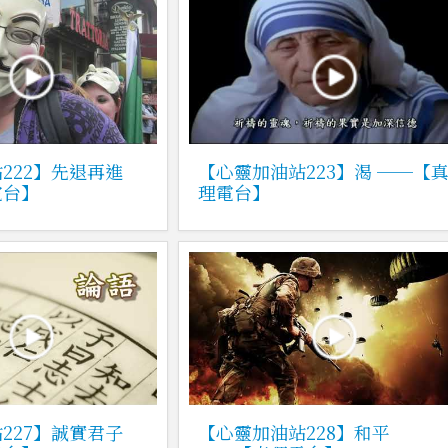
222】先退再進
【心靈加油站223】渴 ──【
電台】
理電台】
227】誠實君子
【心靈加油站228】和平