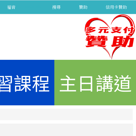
福音
separator
搜尋
贊助
信用卡贊助
習課程
主日講道