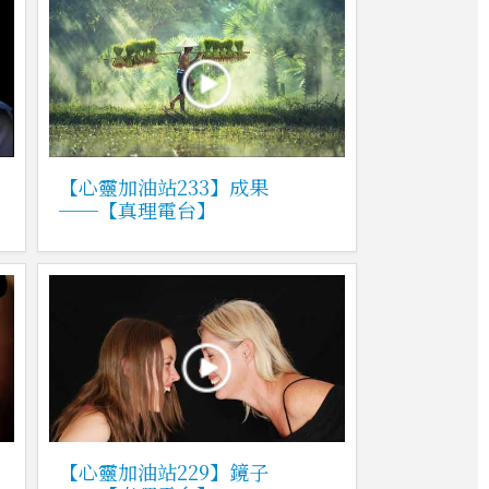
真
【心靈加油站233】成果
──【真理電台】
【心靈加油站229】鏡子