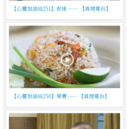
【心靈加油站251】表達 ── 【真理電台】
【心靈加油站250】果實── 【真理電台】