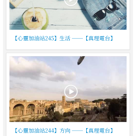
【心靈加油站245】生活 ──【真理電台】
【心靈加油站244】方向 ──【真理電台】