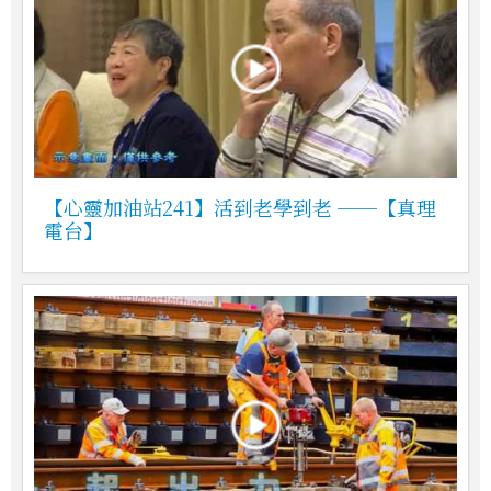
【心靈加油站241】活到老學到老 ──【真理
電台】