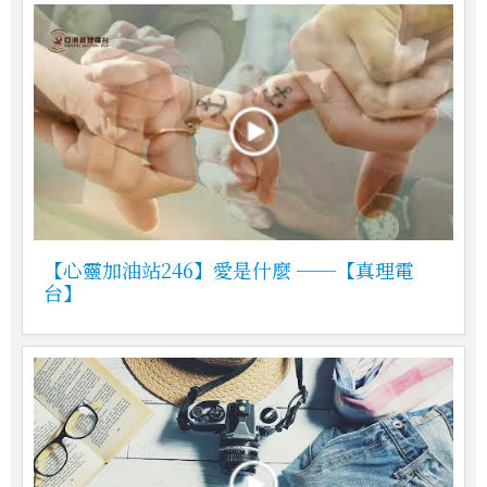
【心靈加油站246】愛是什麼 ──【真理電
台】