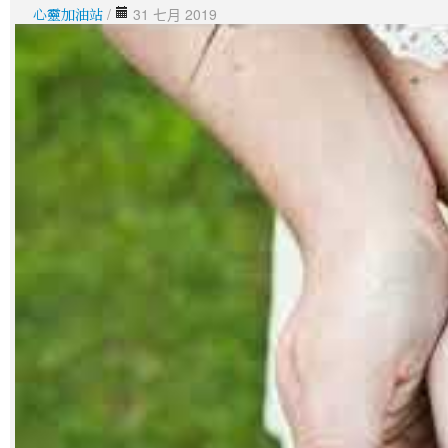
心靈加油站
/
31 七月 2019