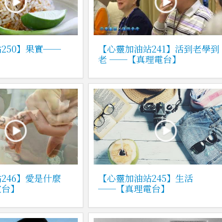
250】果實──
【心靈加油站241】活到老學到
】
老 ──【真理電台】
246】愛是什麼
【心靈加油站245】生活
電台】
──【真理電台】