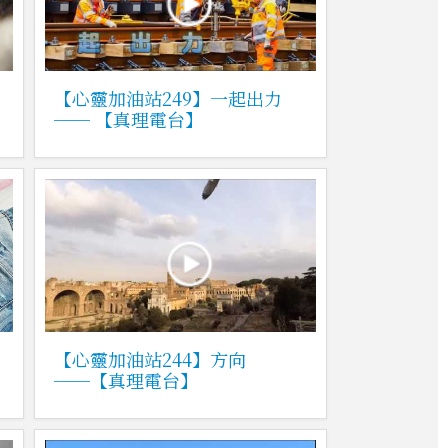
【心靈加油站249】一起出力
── 【真理電台】
【心靈加油站244】方向
──【真理電台】