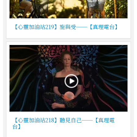
【心靈加油站219】施與受──【真理電台】
【心靈加油站218】聽見自己──【真理電
台】