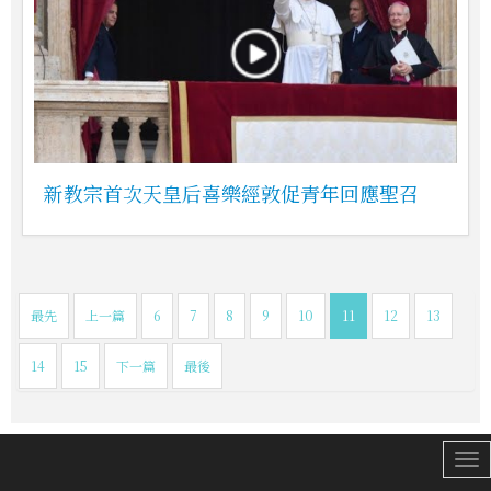
新教宗首次天皇后喜樂經敦促青年回應聖召
最先
上一篇
6
7
8
9
10
11
12
13
14
15
下一篇
最後