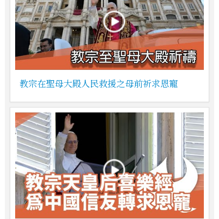
教宗在聖母大殿人民救援之母前祈求恩寵