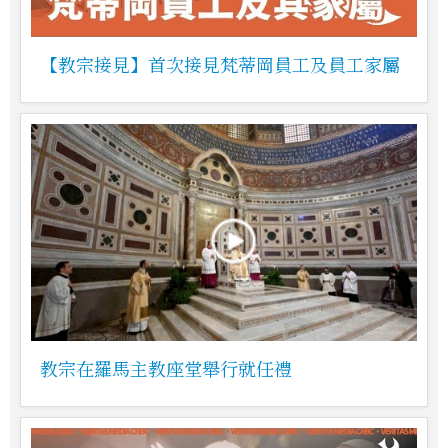
【教宗接見】首次接見梵蒂岡員工及員工家屬
教宗在羅馬主教座堂舉行就任禮