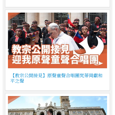
【教宗公開接見】原聲童聲合唱團梵蒂岡獻和
平之聲