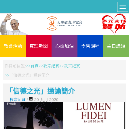
教會活動
真理新聞
心靈加油
學習課程
主日講道
你目前位置:
首頁
教宗紀實
教宗紀實
「信德之光」通諭簡介
「信德之光」通諭簡介
教宗紀實
/
20 九月 2020