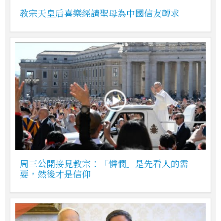
教宗天皇后喜樂經請聖母為中國信友轉求
周三公開接見教宗：「憐憫」是先看人的需
要，然後才是信仰