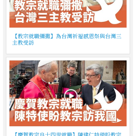
【教宗就職彌撒】為台灣祈福感恩祭與台灣三
主教受訪
【慶賀教宗良十四世就職】陳建仁特使盼教宗