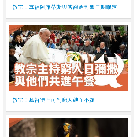
教宗：真福阿庫蒂斯與傅喬治封聖日期確定
教宗：基督徒不可對窮人轉面不顧