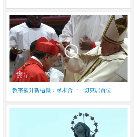
教宗擢升新樞機：尋求合一，切莫居首位