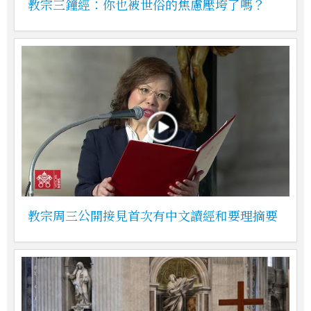
教宗三鐘經：你也被世俗的焦慮壓垮了嗎？
教宗周三公開接見首次有中文讀經和要理摘要