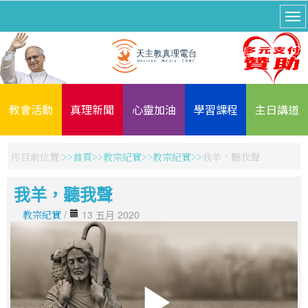
教會活動
真理新聞
心靈加油
學習課程
主日講道
你目前位置:
首頁
教宗紀實
教宗紀實
我羊，聽我聲
我羊，聽我聲
教宗紀實
/
13 五月 2020