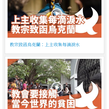
教宗致函烏克蘭：上主收集每滴淚水