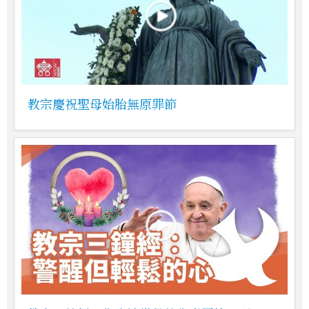
教宗慶祝聖母始胎無原罪節