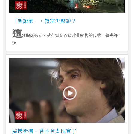
「聖誕節」，教宗怎麼說？
適
逢聖誕假期，就有電商百貨趁此銷售的良機，舉辦許
多...
這樣祈禱，會不會太現實了