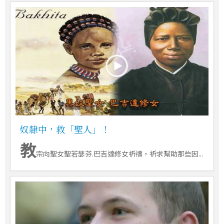
奴隸中，救「聖人」！
教
宗向聖女聖若瑟芬.巴吉達修女祈禱，祈求幫助那些因...