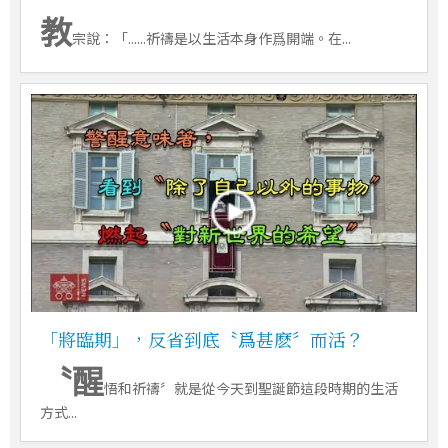
教
宗說：「......祈禱是以生活本身作爲開端。在...
「將臨期」，反省到底〝爲甚麽〞而活？
〝醒
悟和祈禱〞就是從今天到聖誕節這段時期的生活
方式...