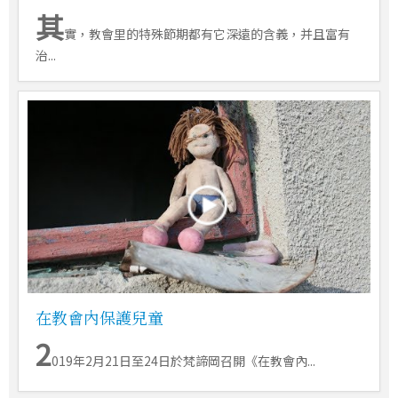
其
實，教會里的特殊節期都有它深遠的含義，并且富有
治...
在教會內保護兒童
2
019年2月21日至24日於梵諦岡召開《在教會內...