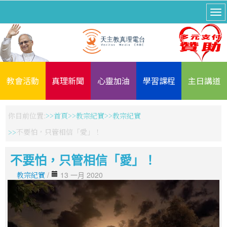
教會活動
真理新聞
心靈加油
學習課程
主日講道
你目前位置:
首頁
教宗紀實
教宗紀實
不要怕，只管相信「愛」！
不要怕，只管相信「愛」！
教宗紀實
/
13 一月 2020