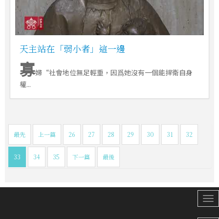
天主站在「弱小者」這一邊
寡
婦“社會地位無足輕重，因爲她沒有一個能捍衛自身
權...
最先
上一篇
26
27
28
29
30
31
32
33
34
35
下一篇
最後