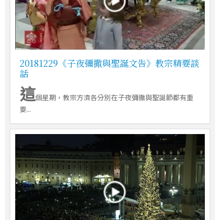
20181229《子夜彌撒與聖誕文告》教宗精要談
話
這
個星期，教宗方濟各分別在子夜彌撒與聖誕節都有重
要...