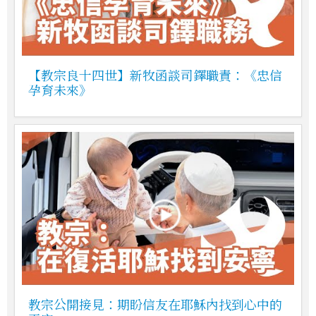
【教宗良十四世】新牧函談司鐸職責：《忠信
孕育未來》
教宗公開接見：期盼信友在耶穌內找到心中的