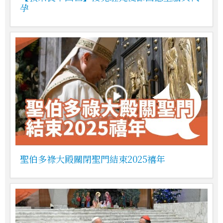
孕
聖伯多祿大殿關閉聖門結束2025禧年