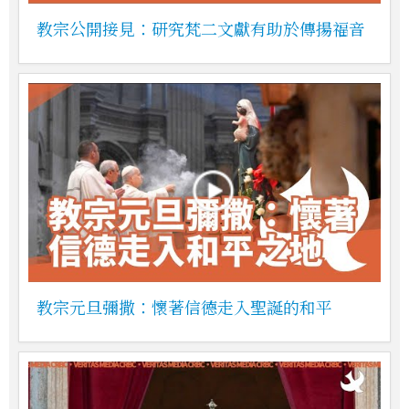
教宗公開接見：研究梵二文獻有助於傳揚福音
教宗元旦彌撒：懷著信德走入聖誕的和平