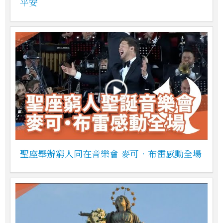
平安
聖座舉辦窮人同在音樂會 麥可‧布雷感動全場