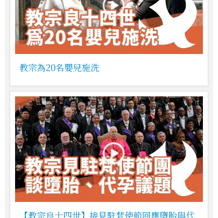
教宗為20名嬰兒施洗
【教宗良十四世】接見駐梵使節回應墮胎與代