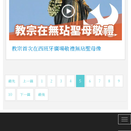
教宗首次在西班牙廣場敬禮無玷聖母像
最先
上一篇
1
2
3
4
5
6
7
8
9
10
下一篇
最後