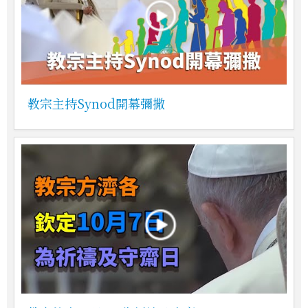
教宗主持Synod開幕彌撒