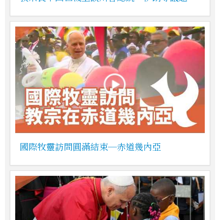
國際牧靈訪問圓滿結束─赤道幾內亞