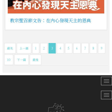
教宗聖召節文告：在內心發現天主的恩典
最先
上一篇
1
2
3
4
5
6
7
8
9
10
下一篇
最後