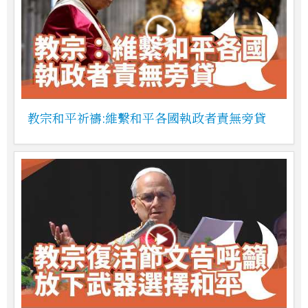
教宗和平祈禱:維繫和平各國執政者責無旁貸