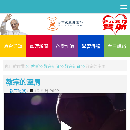
教會活動
真理新聞
心靈加油
學習課程
主日講道
你目前位置:
首頁
教宗紀實
教宗紀實
教宗的聖周
教宗的聖周
教宗紀實
/
16 四月 2022