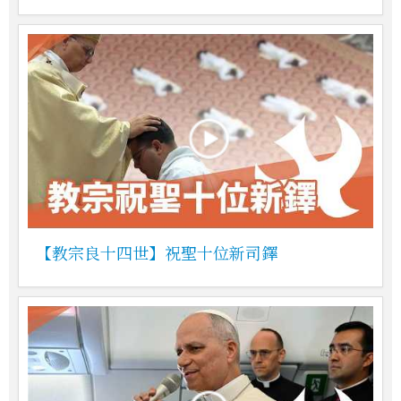
【教宗良十四世】祝聖十位新司鐸