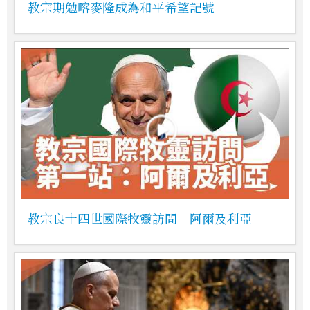
教宗期勉喀麥隆成為和平希望記號
教宗良十四世國際牧靈訪問─阿爾及利亞