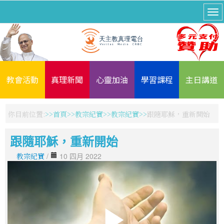
教會活動
真理新聞
心靈加油
學習課程
主日講道
你目前位置:
首頁
教宗紀實
教宗紀實
跟隨耶穌，重新開始
跟隨耶穌，重新開始
教宗紀實
/
10 四月 2022