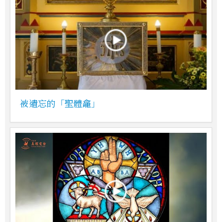
被遺忘的「聖體龕」