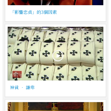
「影響忠貞」的3個因素
神貧 ‧ 謙卑