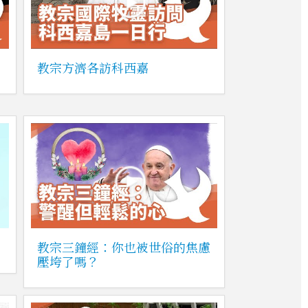
教宗方濟各訪科西嘉
教宗三鐘經：你也被世俗的焦慮
壓垮了嗎？