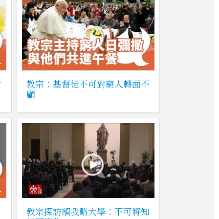
封
教宗：基督徒不可對窮人轉面不
顧
教宗探訪額我略大學：不可將知