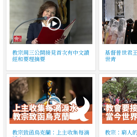
教宗周三公開接見首次有中文讀
基督普世君
經和要理摘要
世青
教宗致函烏克蘭：上主收集每滴
教宗：窮人