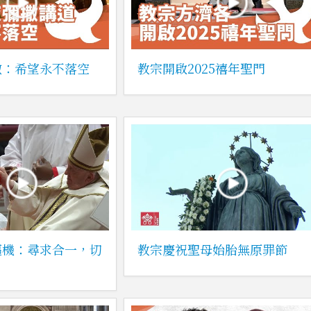
撒：希望永不落空
教宗開啟2025禧年聖門
樞機：尋求合一，切
教宗慶祝聖母始胎無原罪節