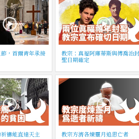
王節，首爾青年承接
教宗：真福阿庫蒂斯與傅喬治
聖日期確定
的祈禱能直達天主
教宗方濟各煉靈月追思亡者