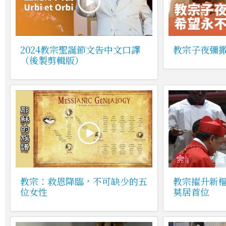
2024教宗聖誕節文告中文口譯
教宗子夜彌
（後製剪輯版）
教宗：救恩降臨，不可缺少的五
教宗擢升新
位女性
莫居首位