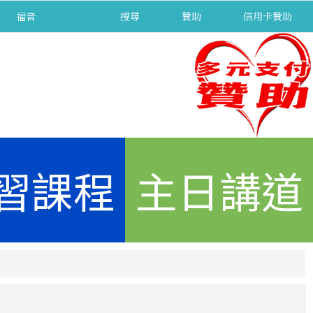
福音
separator
搜尋
贊助
信用卡贊助
習課程
主日講道