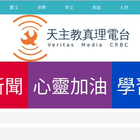
藝文
音樂
英文
家庭
人物
新聞
心靈加油
學