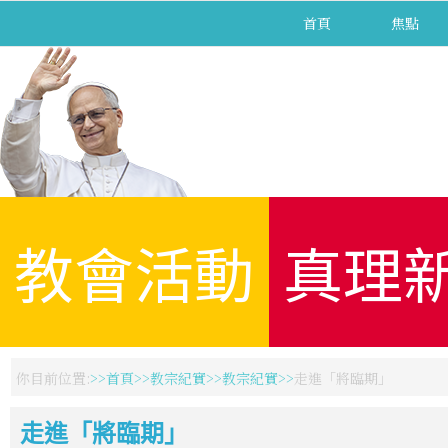
首頁
焦點
教會活動
真理
你目前位置:
首頁
教宗紀實
教宗紀實
走進「將臨期」
走進「將臨期」