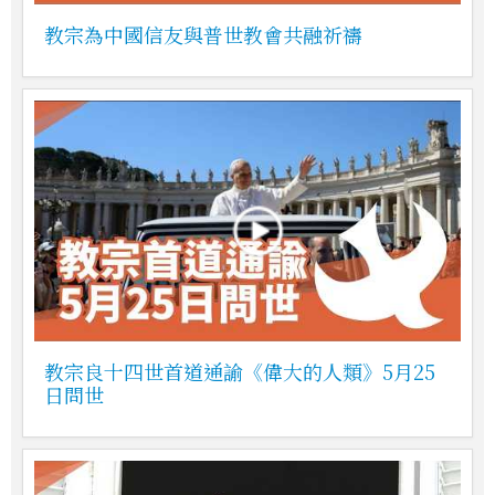
教宗為中國信友與普世教會共融祈禱
教宗良十四世首道通諭《偉大的人類》5月25
日問世