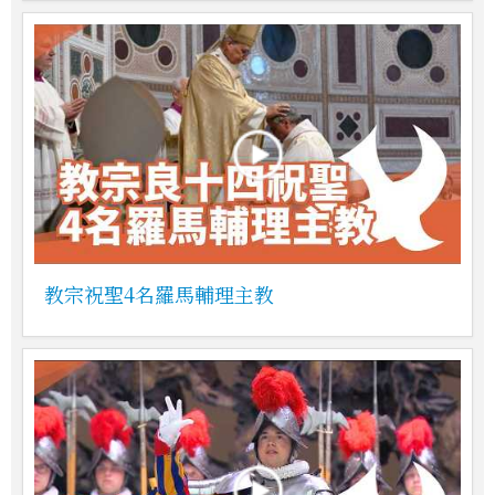
教宗祝聖4名羅馬輔理主教