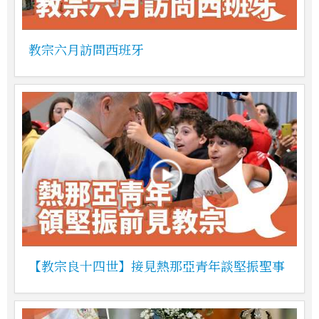
教宗六月訪問西班牙
【教宗良十四世】接見熱那亞青年談堅振聖事