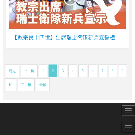
【教宗良十四世】出席瑞士衛隊新兵宣誓禮
最先
上一篇
1
2
3
4
5
6
7
8
9
10
下一篇
最後