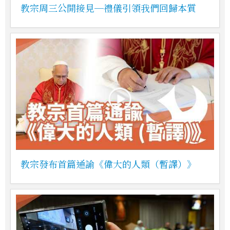
教宗周三公開接見─禮儀引領我們回歸本質
教宗發布首篇通諭《偉大的人類（暫譯）》