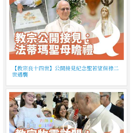
【教宗良十四世】公開接見紀念聖若望保祿二
世遇襲