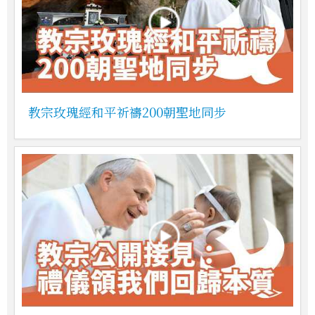
教宗玫瑰經和平祈禱200朝聖地同步