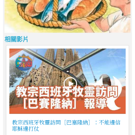
相關影片
教宗西班牙牧靈訪問［巴塞隆納］：不能邊信
耶穌邊打仗