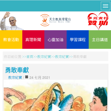
教會活動
真理新聞
心靈加油
學習課程
主日講道
你目前位置:
首頁
教宗紀實
教宗紀實
勇敢奉獻
勇敢奉獻
教宗紀實
/
24 七月 2021