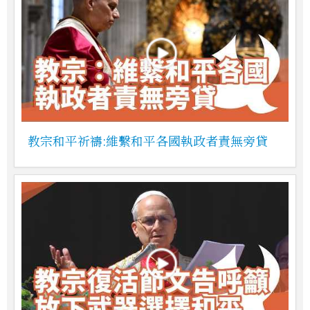
教宗和平祈禱:維繫和平各國執政者責無旁貸