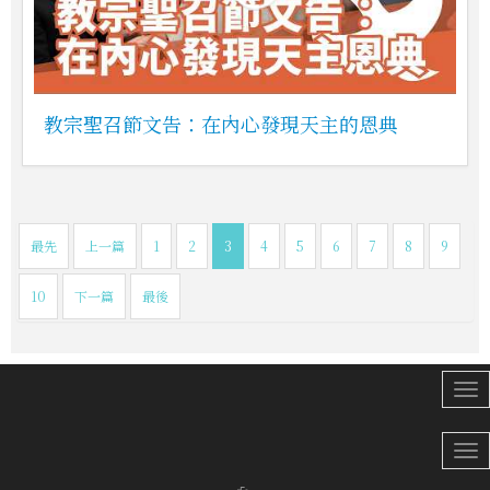
教宗聖召節文告：在內心發現天主的恩典
最先
上一篇
1
2
3
4
5
6
7
8
9
10
下一篇
最後