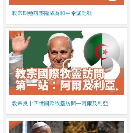
教宗期勉喀麥隆成為和平希望記號
教宗良十四世國際牧靈訪問─阿爾及利亞