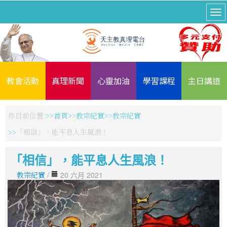
教會活動
真理新聞
心靈加油
學習課程
主日講道
你目前位置:
首頁
教宗紀實
教宗紀實
「相信」，能平息人生風浪！
「相信」，能平息人生風浪！
教宗紀實
/
20 六月 2021