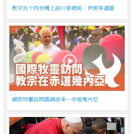
教宗良十四世機上談川普總統、伊朗等議題
國際牧靈訪問圓滿結束─赤道幾內亞