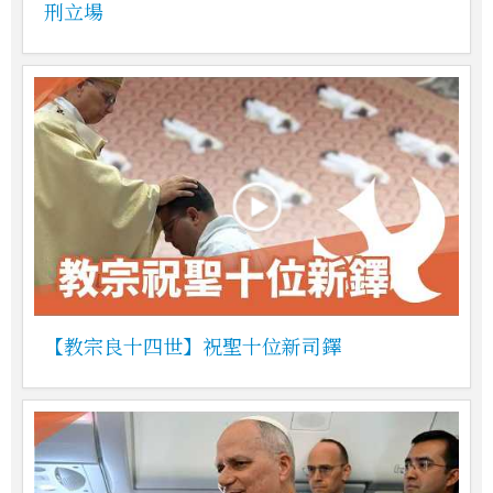
刑立場
【教宗良十四世】祝聖十位新司鐸