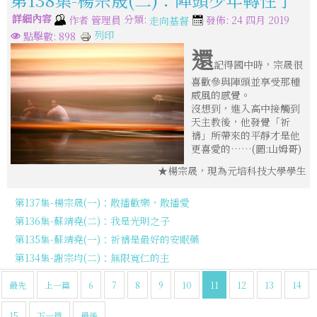
詳細內容
分類:
作者
管理員
發佈: 24 四月 2019
走向基督
列印
點擊數: 898
還
記得國中時，宗晟很
喜歡參與陣頭並享受那種
威風的感覺。
沒想到，進入高中接觸到
天主教後，他發覺「祈
禱」所帶來的平靜才是他
更喜愛的……(圖:山姆哥)
★楊宗晟，現為元培科技大學學生
第137集-楊宗晟(一)：散播歡樂，散播愛
第136集-蘇靖堯(二)：我是光明之子
第135集-蘇靖堯(一)：祈禱是最好的安眠藥
第134集-謝宗均(二)：無限寬仁的主
最先
上一篇
6
7
8
9
10
11
12
13
14
15
下一篇
最後