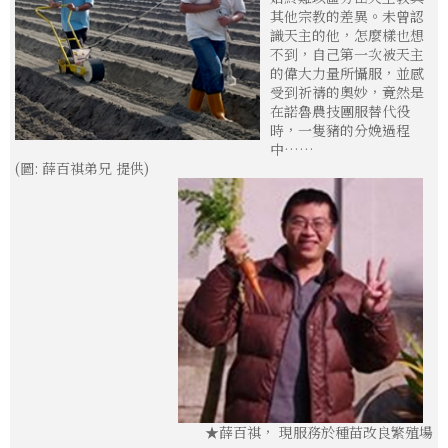
其他宗教的差異。未曾認
識天主的他，怎麼樣也想
不到，自己第一次被天主
的偉大力量所懾服，並感
受到祈禱的奧妙，竟然是
在諾魯農技團服替代役
時，一隻豬的分娩過程
中……
(圖: 薛百祺弟兄 提供)
★薛百祺， 現服務於種苗改良繁殖場