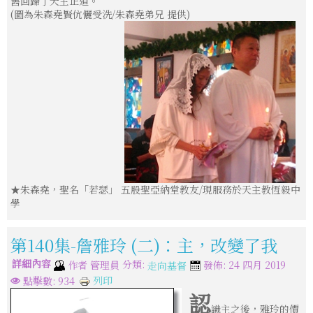
舊回歸了天主正道。
(圖為朱森堯賢伉儷受洗/朱森堯弟兄 提供)
★朱森堯，聖名「若瑟」 五股聖亞納堂教友/現服務於天主教恆毅中
學
第140集-詹雅玲 (二)：主，改變了我
詳細內容
分類:
作者
管理員
發佈: 24 四月 2019
走向基督
列印
點擊數: 934
認
識主之後，雅玲的價