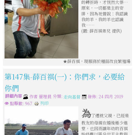
的轉折時，才恍然大悟…
原來，一切都是主的安
排，因為祂曾說：我認識
我的羊，我的羊也認識
我……
(圖: 薛百祺弟兄 提供)
★薛百祺，現服務於種苗改良繁殖場
第147集-薛百祺(一)：你們求，必要給
你們
詳細內容
分類:
作者
管理員
發佈: 24 四月 2019
走向基督
列印
點擊數: 967
為
了遷就父親，已經是
教友的母親在婚後極少進
堂，也因而讓年幼的百祺
始終難以區分出天主教與