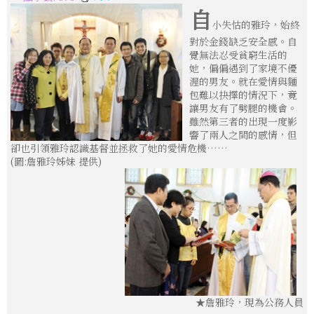
自
小失怙的雅玲，始終
對於金錢缺乏安全感。自
覺無法忍受貧窮生活的
她，偏偏遇到了家境不優
渥的男友。就在愛情與麵
包難以抉擇的情況下，竟
讓男友有了劈腿的機會。
雖然第三者的出現一度影
響了兩人之間的感情，但
卻也引領雅玲認識基督並拯救了她的愛情危機……
(圖:詹雅玲姊妹 提供)
★詹雅玲，現為公務人員