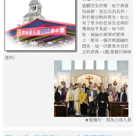
值觀完全改變，她不再害
怕貧窮，甚至淡泊名利。
對於曾出軌的男友，她也
有了更多的包容及足夠的
勇氣給予承諾。如今的
她，無論在親情或愛情
上，都有一個非常圓融的
關係，這一切都是來自於
主的恩典。(圖:詹雅玲姊妹
提供)
★詹雅玲，現為公務人員