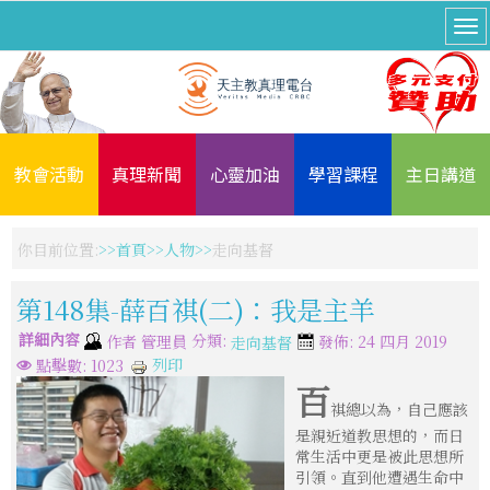
教會活動
真理新聞
心靈加油
學習課程
主日講道
你目前位置:
首頁
人物
走向基督
第148集-薛百祺(二)：我是主羊
詳細內容
分類:
作者
管理員
發佈: 24 四月 2019
走向基督
列印
點擊數: 1023
百
祺總以為，自己應該
是親近道教思想的，而日
常生活中更是被此思想所
引領。直到他遭遇生命中