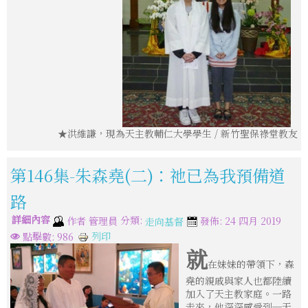
★洪維謙，現為天主教輔仁大學學生 / 新竹聖保祿堂教友
第146集-朱森堯(二)：祂已為我預備道
路
詳細內容
分類:
作者
管理員
發佈: 24 四月 2019
走向基督
列印
點擊數: 986
就
在妹妹的帶領下，森
堯的親戚與家人也都陸續
加入了天主教家庭。一路
走來，他深深感受到─天