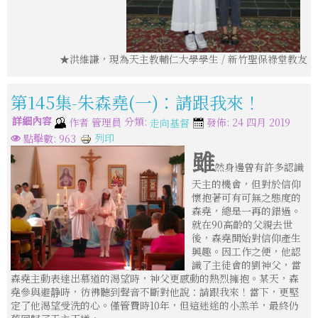
★洪維謙，現為天主教輔仁大學學生 / 新竹聖保祿堂教友
第145集-朱森堯(一)：請跟我來！
詳細內容
分類:
作者
管理員
發佈: 24 四月 2019
走向基督
列印
點擊數: 963
雖
然身邊曾有許多認識
天主的機會，但對於信仰
懷抱著可有可無之態度的
森堯，總是一再的錯過。
就在90高齡的父親去世
後，森堯開始對信仰產生
興趣。因工作之便，他認
識了主徒會的劉神父，當
森堯主動表達出慕道的渴望時，神父更感動的熱烈擁抱。某天，森
堯參與避静時，彷彿聽到聲音不斷對他說：請跟我來！當下，更堅
定了他渴望受洗的心。僅管費時10年，但這迷途的小羔羊，最終仍