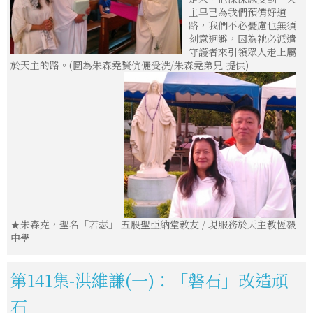
主早已為我們預備好道
路，我們不必憂慮也無須
刻意迴避，因為祂必派遣
守護者來引領眾人走上屬
於天主的路。(圖為朱森堯賢伉儷受洗/朱森堯弟兄 提供)
★朱森堯，聖名「若瑟」 五股聖亞納堂教友 / 現服務於天主教恆毅
中學
第141集-洪維謙(一)：「磐石」改造頑
石