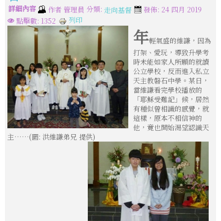
詳細內容
分類:
作者
管理員
發佈: 24 四月 2019
走向基督
列印
點擊數: 1352
年
輕氣盛的維謙，因為
打架、愛玩，導致升學考
時未能如家人所願的就讀
公立學校，反而進入私立
天主教磐石中學。某日，
當維謙看完學校播放的
「耶穌受難記」候，居然
有種似曾相識的感覺，就
這樣，原本不相信神的
他，竟也開始渴望認識天
主……(圖: 洪維謙弟兄 提供)