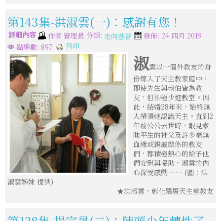
第143集-洪淑雲(一)：感謝有您！
詳細內容
分類:
作者
管理員
發佈: 24 四月 2019
走向基督
列印
點擊數: 897
淑
雲以一個外教友的身
份嫁入了天主教家庭中，
即使先生與叔伯皆為教
友，但卻極少進教堂。因
此，結婚28年來，始終無
人帶領她認識天主。直到2
年前公公去世時，眼見素
昧平生的神父及許多毫無
血緣或親戚關係的教友
們，都積極熱心的給予他
們安慰與協助，淑雲的內
心深受感動…… (圖：洪
淑雲姊妹 提供)
★洪淑雲，彰化羅厝天主堂教友
第138集-楊宗晟(二)：陣頭少年轉性了