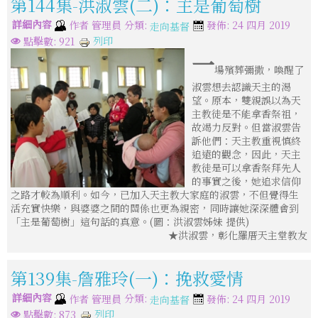
第144集-洪淑雲(二)：主是葡萄樹
詳細內容
分類:
作者
管理員
發佈: 24 四月 2019
走向基督
列印
點擊數: 921
一
場殯葬彌撒，喚醒了
淑雲想去認識天主的渴
望。原本，雙親誤以為天
主教徒是不能拿香祭祖，
故竭力反對。但當淑雲告
訴他們：天主教重視慎終
追遠的觀念，因此，天主
教徒是可以拿香祭拜先人
的事實之後，她追求信仰
之路才較為順利。如今，已加入天主教大家庭的淑雲，不但覺得生
活充實快樂，與婆婆之間的關係也更為親密，同時讓她深深體會到
「主是葡萄樹」這句話的真意。(圖：洪淑雲姊妹 提供)
★洪淑雲，彰化羅厝天主堂教友
第139集-詹雅玲(一)：挽救愛情
詳細內容
分類:
作者
管理員
發佈: 24 四月 2019
走向基督
列印
點擊數: 873