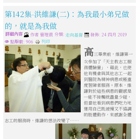
第142集-洪維謙(二)：為我最小弟兄做
的，就是為我做
詳細內容
分類:
作者
管理員
發佈: 24 四月 2019
走向基督
列印
點擊數: 906
高
三畢業前，維謙第一
次參加了「天主教志工服
務體驗營」，藉此，也使
他有機會與其他志工一起
到醫院為精神病患或極重
度智障者服務。原本，維
謙對於這些病患的觀感是
─能不接觸就盡量少碰，
但當他看到病患們吃力地
運用自己既緩慢又不協調
的肢體動作，來感謝全體
志工的服務時，維謙的想法改變了……