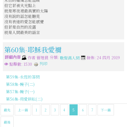
但它若被火光點上
就是寒夜裡最真實的太陽
沒有說的話怎能聽見
沒有表達的愛怎能感覺
但若是自然的流露
就是人間最美的語言
第60集-耶穌我愛禰
詳細內容
分類:
作者
管理員
發佈: 24 四月 2019
歌聲滿人間
列印
點擊數: 1530
第59集-永恆的答問
第58集-幔子(二)
第57集-幔子(一)
第56集-用愛耕耘(二)
最先
上一篇
1
2
3
4
5
6
7
下一篇
最後