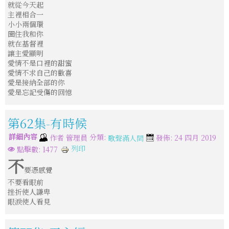
就從今天起
主裡相合一
小小兩個環
圈住我和你
就在基督裡
讓主愛顯明
愛情不是口裡的甜蜜
愛情不求自己的歡喜
愛是接納全部的你
愛是忘記受傷的回憶
第62集-有時候
詳細內容
分類:
作者
管理員
發佈: 24 四月 2019
歌聲滿人間
列印
點擊數: 1477
不
要憑感覺
不要看眼前
挫折使人謙卑
眼淚使人看見