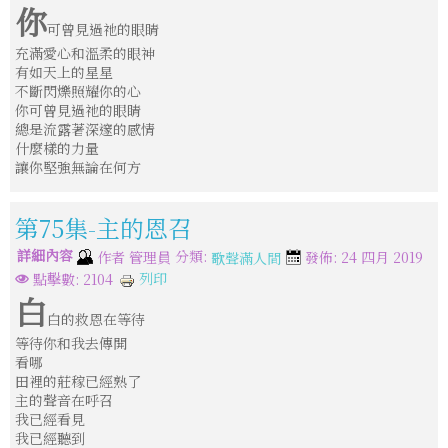
你
可曾見過祂的眼睛
充滿愛心和溫柔的眼神
有如天上的星星
不斷閃爍照耀你的心
你可曾見過祂的眼睛
總是流露著深邃的感情
什麼樣的力量
讓你堅強無論在何方
第75集-主的恩召
詳細內容
分類:
作者
管理員
發佈: 24 四月 2019
歌聲滿人間
列印
點擊數: 2104
白
白的救恩在等待
等待你和我去傳開
看哪
田裡的莊稼已經熟了
主的聲音在呼召
我已經看見
我已經聽到