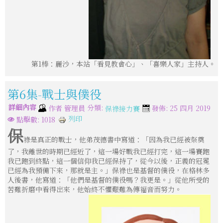
第1棒：麗沙，本站「看見教會心」、「喜樂人家」主持人。
第6集-戰士與僕役
詳細內容
分類:
作者
管理員
發佈: 25 四月 2019
保祿接力賽
列印
點擊數: 1018
保
祿是真正的戰士，他弟茂德書中寫道：「因為我已經被祭奠
了，我離世的時期已經近了，這一場好戰我已經打完，這一場賽跑
我已跑到終點，這一個信仰我已經保持了，從今以後，正義的冠冕
已經為我預備下來，那就是主。」保祿也是基督的僕役，在格林多
人後書，他寫道：「他們是基督的僕役嗎？我更是。」從他所受的
苦難折磨中看得出來，他始終不懼艱難為傳福音而努力。