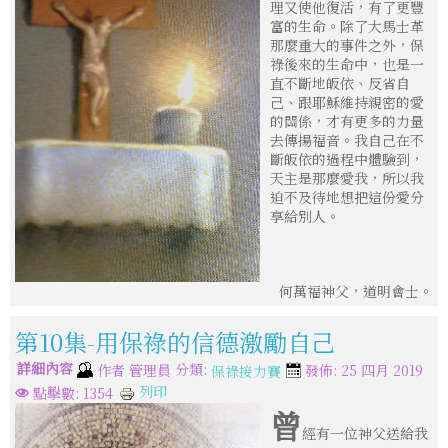
理又使他復活，有了更豐
富的生命。除了大馬士革
那麼重大的事件之外，保
祿後來的生命中，也是一
直不斷地皈依、反省自
己、跟耶穌維持親密的愛
的關係，才有更多的力量
去傳揚福音。我自己在不
斷皈依的過程中體驗到，
天主是那麼愛我，所以我
迫不及待地想把這份愛分
享給別人。
何萬福神父，道明會士。
第10集-用保祿的信德激勵自己
詳細內容
分類:
作者
管理員
發佈: 25 四月 2019
保祿接力賽
列印
點擊數: 1354
曾
經有一位神父送給我