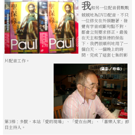
我
和另一位配音員戰戰
兢兢地為DVD配音，不只
一位修女在外頭聽著，發
覺有字音或斷句點不對，
都會立刻要求修正。最後
在天主和聖保祿的保佑
下，我們很順利地用了一
個白天、一個晚上的時
間，完成了這套七集的影
片配音工作。
第3棒：多默，本站「愛的現場」、「愛在台灣」、「喜樂人家」節
目主持人。