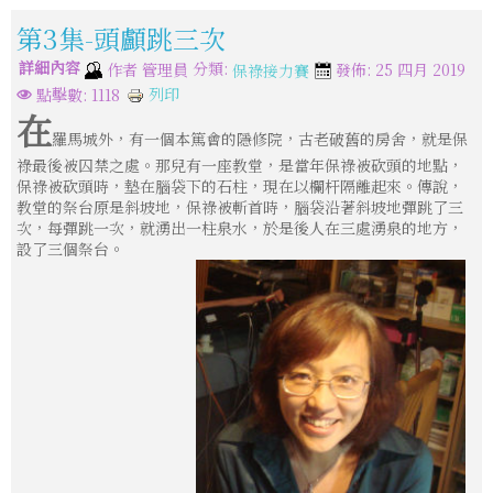
第3集-頭顱跳三次
詳細內容
分類:
作者
管理員
發佈: 25 四月 2019
保祿接力賽
列印
點擊數: 1118
在
羅馬城外，有一個本篤會的隱修院，古老破舊的房舍，就是保
祿最後被囚禁之處。那兒有一座教堂，是當年保祿被砍頭的地點，
保祿被砍頭時，墊在腦袋下的石柱，現在以欄杆隔離起來。傳說，
教堂的祭台原是斜坡地，保祿被斬首時，腦袋沿著斜坡地彈跳了三
次，每彈跳一次，就湧出一柱泉水，於是後人在三處湧泉的地方，
設了三個祭台。