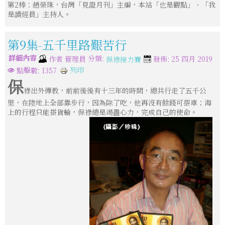
第2棒：趙榮珠，台灣「見證月刊」主編，本站「也是觀點」、「我
是讀經員」主持人。
第9集-五千里路艱苦行
詳細內容
分類:
作者
管理員
發佈: 25 四月 2019
保祿接力賽
列印
點擊數: 1357
保
祿出外傳教，前前後後有十三年的時間，總共行走了五千公
里，在陸地上全部靠步行，因為除了吃，他再沒有餘錢可搭車；海
上的行程只能搭貨輪，保祿總是竭盡心力，完成自己的使命。