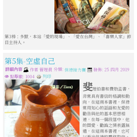
第3棒：多默，本站「愛的現場」、「愛在台灣」、「喜樂人家」節
目主持人。
第5集-空虛自己
詳細內容
分類:
作者
管理員
發佈: 25 四月 2019
保祿接力賽
列印
點擊數: 1004
斐
理伯書和費肋孟書，
非常具有書信的格調和動
向，在這兩本書裡，保祿
常用知心的話語和友愛的
勸告與他的基本思想相
連，在每一個段落中，他
的關愛、勸誨之情表露無
遺，在這兩本書裡，也可
以看出保祿的靈修取向。