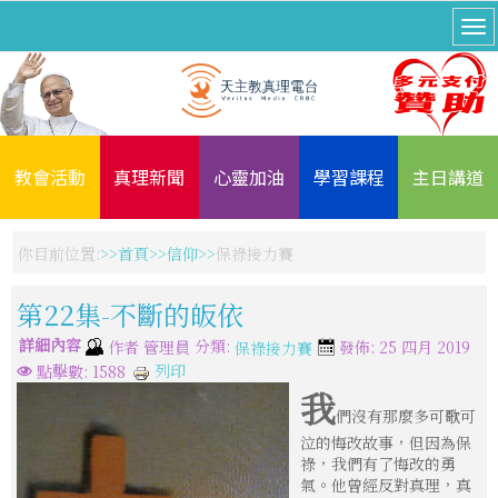
教會活動
真理新聞
心靈加油
學習課程
主日講道
你目前位置:
首頁
信仰
保祿接力賽
第22集-不斷的皈依
詳細內容
分類:
作者
管理員
發佈: 25 四月 2019
保祿接力賽
列印
點擊數: 1588
我
們沒有那麼多可歌可
泣的悔改故事，但因為保
祿，我們有了悔改的勇
氣。他曾經反對真理，真