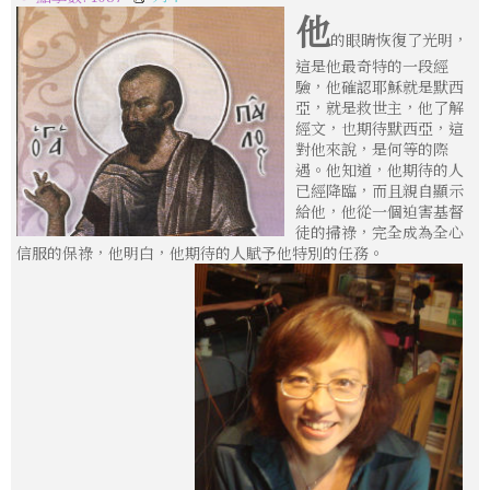
他
的眼睛恢復了光明，
這是他最奇特的一段經
驗，他確認耶穌就是默西
亞，就是救世主，他了解
經文，也期待默西亞，這
對他來說，是何等的際
遇。他知道，他期待的人
已經降臨，而且親自顯示
給他，他從一個迫害基督
徒的掃祿，完全成為全心
信服的保祿，他明白，他期待的人賦予他特別的任務。