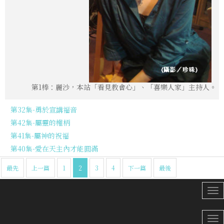
第1棒：麗沙，本站「看見教會心」、「喜樂人家」主持人。
第32集-勇於宣講福音
第42集-屬靈的權柄
第41集-屬神的祝福
第40集-愛在天主內才能圓滿
最先
上一篇
1
2
3
4
下一篇
最後