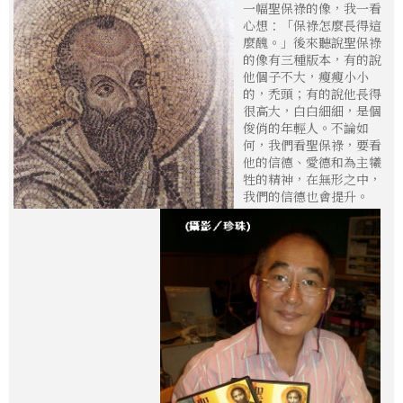
一幅聖保祿的像，我一看
心想：「保祿怎麼長得這
麼醜。」後來聽說聖保祿
的像有三種版本，有的說
他個子不大，瘦瘦小小
的，禿頭；有的說他長得
很高大，白白細細，是個
俊俏的年輕人。不論如
何，我們看聖保祿，要看
他的信德、愛德和為主犧
牲的精神，在無形之中，
我們的信德也會提升。