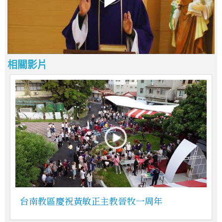
相關影片
台南教區慶祝黃敏正主教晉牧一周年