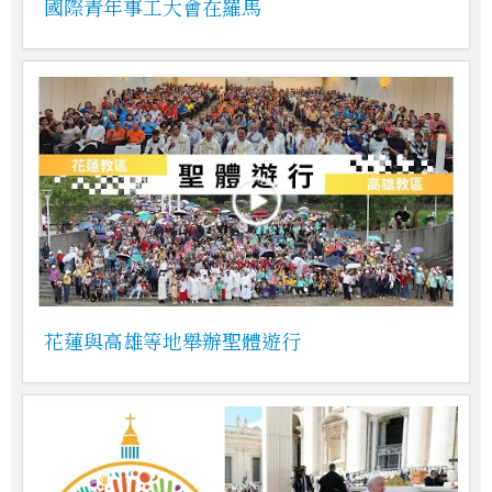
國際青年事工大會在羅馬
花蓮與高雄等地舉辦聖體遊行