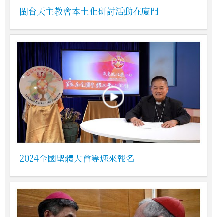
閩台天主教會本土化研討活動在廈門
2024全國聖體大會等您來報名