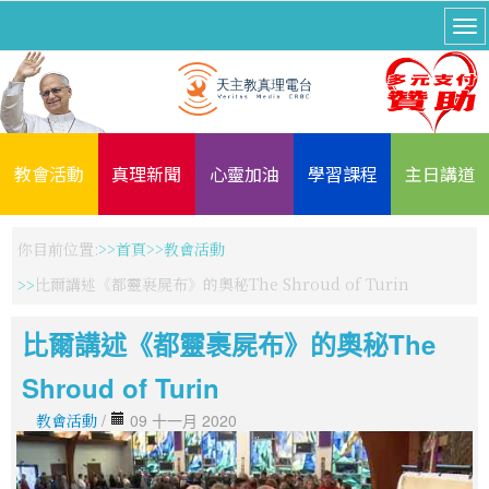
教會活動
真理新聞
心靈加油
學習課程
主日講道
你目前位置:
首頁
教會活動
比爾講述《都靈裹屍布》的奧秘The Shroud of Turin
比爾講述《都靈裹屍布》的奧秘The
Shroud of Turin
教會活動
/
09 十一月 2020