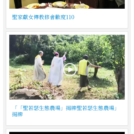
聖家獻女傳教修會歡度110
「「聖若瑟生態農場」揭牌聖若瑟生態農場」
揭牌