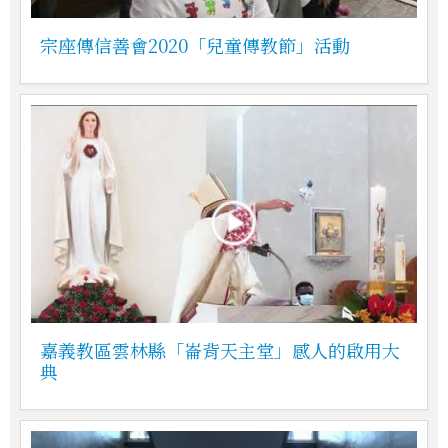
宗座傳信善會2020「兒童傳教節」活動
嘉義教區雲林縣「崙背天主堂」感人的啟用大
典