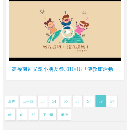
高福南神父邀小朋友參加10/18「傳教節活動
最先
上一篇
53
54
55
56
57
58
59
60
61
62
下一篇
最後