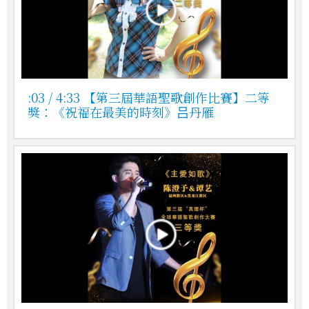
:03 / 4:33 【第三屆華語聖歌創作比賽】二等
獎：《祝福在最美的時刻》吕丹雁