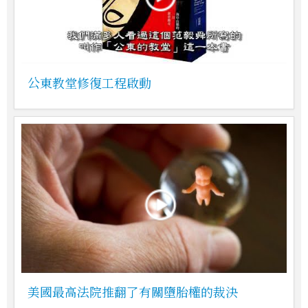
公東教堂修復工程啟動
美國最高法院推翻了有關墮胎權的裁決