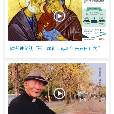
陳科神父談「第二屆祖父母和年長者日」文告