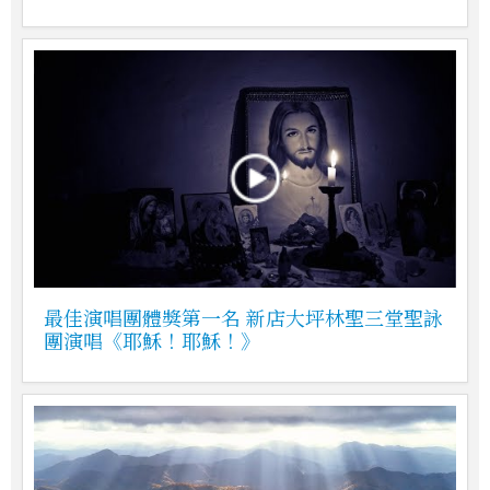
最佳演唱團體獎第一名 新店大坪林聖三堂聖詠
團演唱《耶穌！耶穌！》