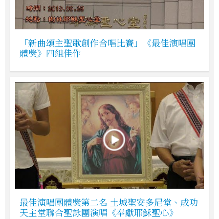
「新曲頌主聖歌創作合唱比賽」《最佳演唱團
體獎》四組佳作
最佳演唱團體獎第二名 土城聖安多尼堂、成功
天主堂聯合聖詠團演唱《奉獻耶穌聖心》