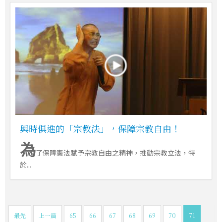
與時俱進的「宗教法」，保障宗教自由！
為
了保障憲法賦予宗教自由之精神，推動宗教立法，特
於...
最先
上一篇
65
66
67
68
69
70
71