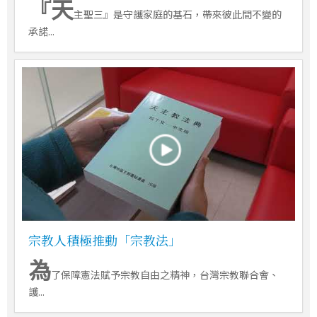
『天
主聖三』是守護家庭的基石，帶來彼此間不變的
承諾...
宗教人積極推動「宗教法」
為
了保障憲法賦予宗教自由之精神，台灣宗教聯合會、
護...