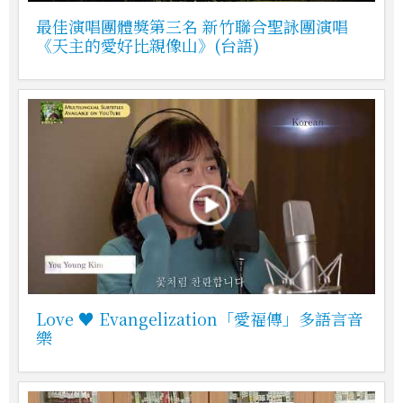
最佳演唱團體獎第三名 新竹聯合聖詠團演唱
《天主的愛好比親像山》(台語)
Love ♥ Evangelization「愛福傳」多語言音
樂