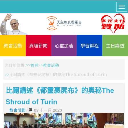
教會活動
真理新聞
心靈加油
學習課程
主日講道
你目前位置:
首頁
教會活動
比爾講述《都靈裹屍布》的奧秘The Shroud of Turin
比爾講述《都靈裹屍布》的奧秘The
Shroud of Turin
教會活動
/
09 十一月 2020