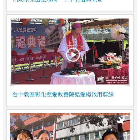
台中教區彰化慈愛教養院銘愛樓啟用剪綵