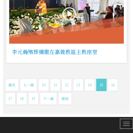
李元瀚殯葬彌撒在嘉義教區主教座堂
最先
上一篇
10
11
12
13
14
15
16
17
18
19
下一篇
最後