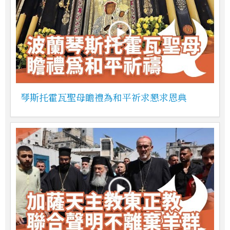
琴斯托霍瓦聖母瞻禮為和平祈求懇求恩典