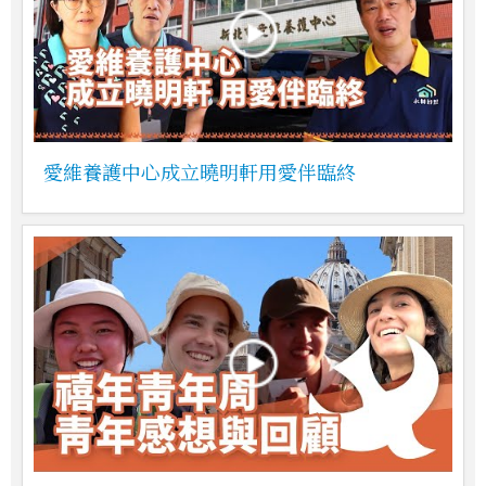
愛維養護中心成立曉明軒用愛伴臨終