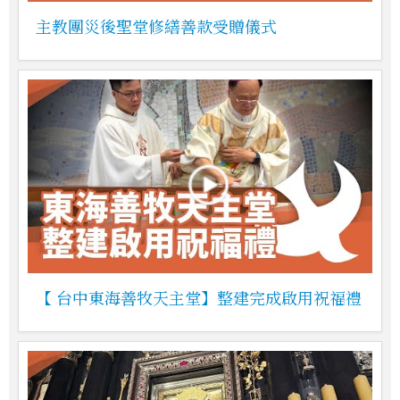
主教團災後聖堂修繕善款受贈儀式
【 台中東海善牧天主堂】整建完成啟用祝福禮