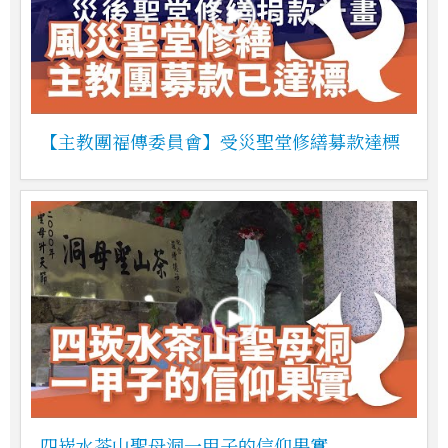
【主教團福傳委員會】受災聖堂修繕募款達標
四崁水茶山聖母洞一甲子的信仰果實