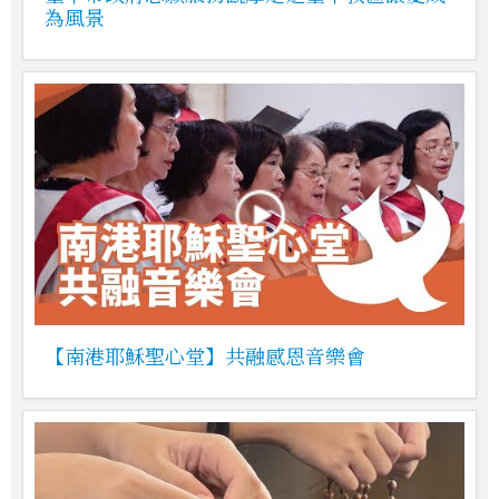
為風景
【南港耶穌聖心堂】共融感恩音樂會