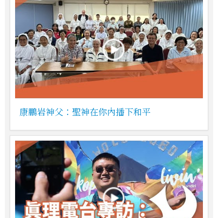
康鵬岩神父：聖神在你內播下和平