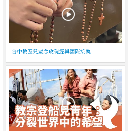
台中教區兒童念玫瑰經與國際接軌