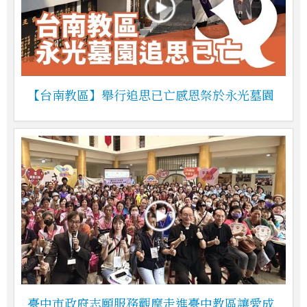
【台南教區】舉行追思已亡感恩祭於永光墓園
臺中市政府志願服務觀摩走進臺中教區讓愛成