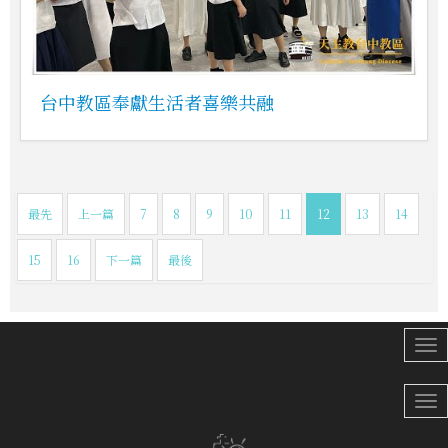
台中教區奉獻生活者喜樂共融
最先
上一篇
7
8
9
10
11
12
13
14
15
16
下一篇
最後