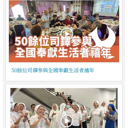
50餘位司鐸參與全國奉獻生活者禧年