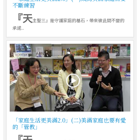
不斷練習
『天
主聖三』是守護家庭的基石，帶來彼此間不變的
承諾...
「家庭生活更美滿2.0」(二)美滿家庭也要有愛
的「管教」
『天