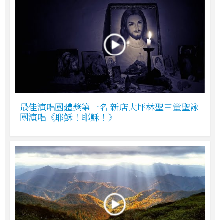
最佳演唱團體獎第一名 新店大坪林聖三堂聖詠
團演唱《耶穌！耶穌！》