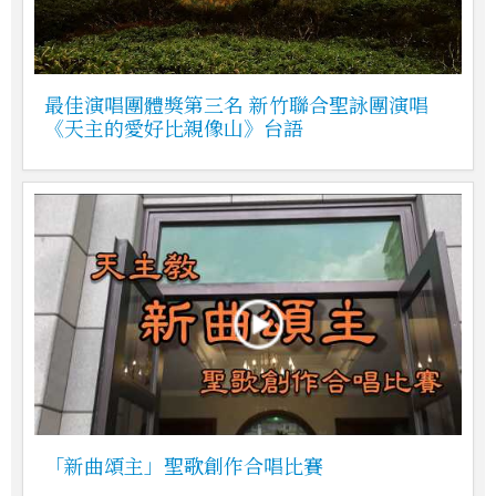
最佳演唱團體獎第三名 新竹聯合聖詠團演唱
《天主的愛好比親像山》台語
「新曲頌主」聖歌創作合唱比賽