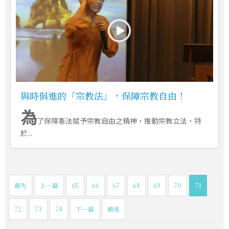
與時俱進的「宗教法」，保障宗教自由！
為
了保障憲法賦予宗教自由之精神，推動宗教立法，特
於...
最先
上一篇
65
66
67
68
69
70
71
72
73
74
下一篇
最後